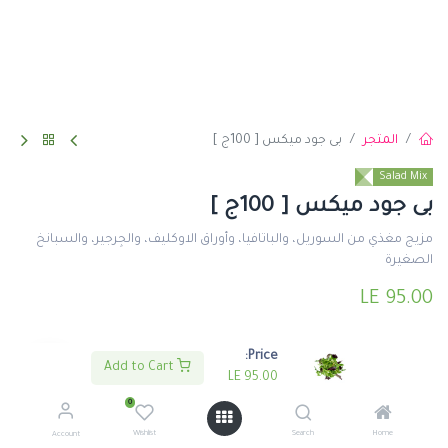
المتجر
بى جود ميكس [ 100ج ]
Salad Mix
بى جود ميكس [ 100ج ]
مزيج مغذي من السوريل، والباتافيا، وأوراق الاوكليف، والجِرجير، والسبانخ
الصغيرة
LE
95.00
Price:
Add to Cart
LE
95.00
0
اضف لعربة التسوق
اشتري الأن
Wishlist
Search
Home
Account