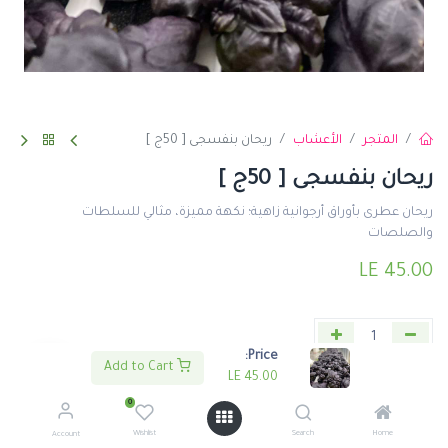
المتجر
الأعشاب
ريحان بنفسجى [ 50ج ]
ريحان بنفسجى [ 50ج ]
ريحان عطرى بأوراق أرجوانية زاهية؛ نكهة مميزة، مثالي للسلطات
والصلصات
LE
45.00
Price:
Add to Cart
LE
45.00
اضف لعربة التسوق
اشتري الأن
0
إضافة إلى قائمة الأمنيات
Wishlist
Search
Home
Account