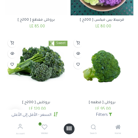
قرنبيط بيبى ميكس [ 200ج ]
بروكلى مقطع [ 200ج ]
LE
85.00
LE
80.00
Sweet
بروكلى [ قطعه ]
بروكلينى [ 200ج ]
LE
120.00
LE
95.00
Filters
السعر - الأقل إلى الأعلى
0
Wishlist
Search
Home
Account