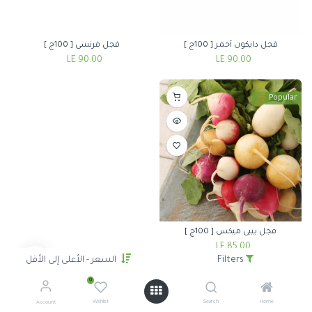
فجل دايكون أحمر [ 100ج ]
فجل فرنسى [ 100ج ]
LE
90.00
LE
90.00
Popular
فجل بيبى ميكس [ 100ج ]
LE
85.00
Filters
السعر - الأعلى إلى الأقل
0
Wishlist
Search
Home
Account