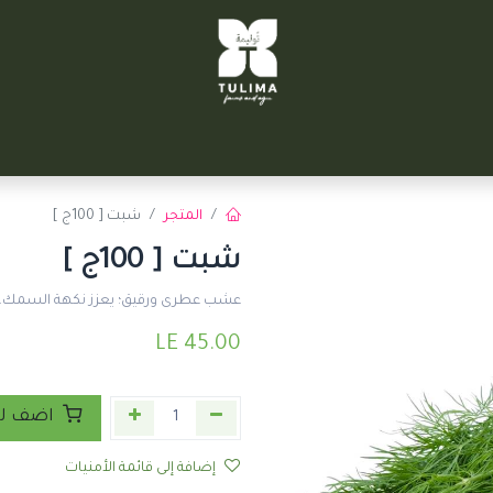
TULIM
توليمة التحرير
سيتي فارم
الشركاء
تواصل معنا
المتجر
شبت [ 100ج ]
شبت [ 100ج ]
عشب عطرى ورقيق؛ يعزز نكهة السمك، 
LE
45.00
اضف لع
إضافة إلى قائمة الأمنيات