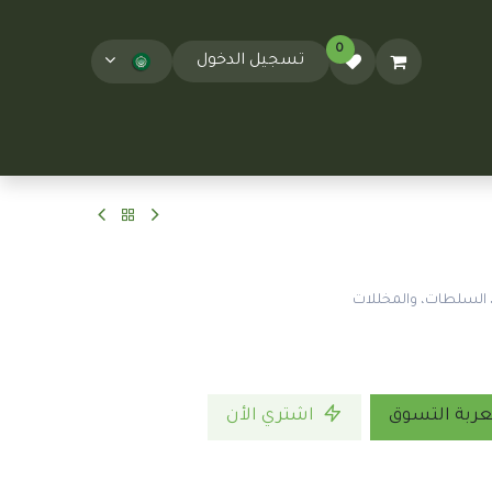
0
تسجيل الدخول
المدونة
T&Cs
السلطات، والمخللات
ربة التسوق
اشتري الأن