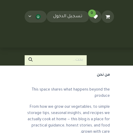
0
تسجيل الدخول
المدونة
T&Cs
من نحن
This space shares what happens beyond the
produce.
From how we grow our vegetables, to simple
storage tips, seasonal insights, and recipes we
actually cook at home — this blog is a place for
practical guidance, honest stories, and food
grown with care.