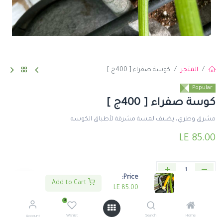
المتجر
كوسة صفراء [ 400ج ]
Popular
كوسة صفراء [ 400ج ]
مشرق وطري، يضيف لمسة مشرقة لأطباق الكوسه
LE
85.00
Price:
Add to Cart
LE
85.00
اضف لعربة التسوق
اشتري الأن
0
Wishlist
Search
Home
Account
إضافة إلى قائمة الأمنيات