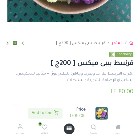
المتجر
قرنبيط بيبى ميكس [ 200ج ]
Speciality
قرنبيط بيبى ميكس [ 200ج ]
زهرات القرنبيط طازجة وطرية وجاهزة للطبخ فورًا — مثالية للتحميص،
التبخير، أو الإضافة للشوربة والسلطات.
LE
80.00
Price:
Add to Cart
LE
80.00
0
اضف لعربة التسوق
اشتري الأن
Wishlist
Search
Home
Account