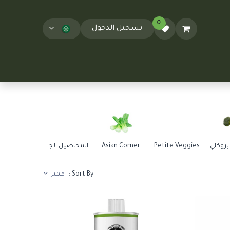
0
تسجيل الدخول
المدونة
T&Cs
بروكلي
Petite Veggies
Asian Corner
المحاصيل الجذرية
الكرنب
مميز
Sort By :