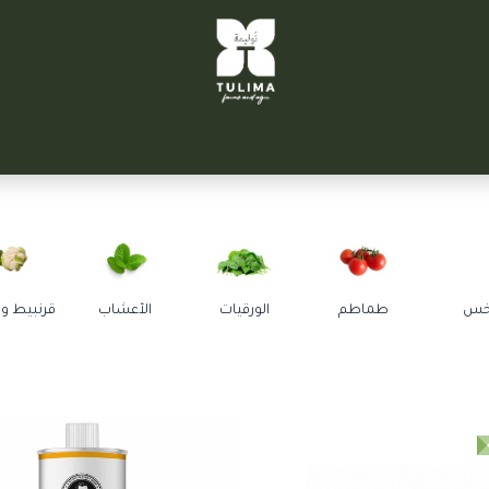
TULIM
توليمة التحرير
سيتي فارم
الشركاء
تواصل معنا
خس
طماطم
الورقيات
الأعشاب
قرنبيط و 