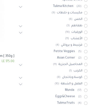
Special Offers
Tulima Kitchen
(20)
مكيسات و خلطات
(9)
الخس
(6)
طماطم
(3)
الورقيات
(16)
الأعشاب
(11)
قرنبيط و بروكلي
(4)
Petite Veggies
(5)
m [ 350g ]
Asian Corner
(2)
LE
175.00
المحاصيل الجذرية
(11)
الكرنب
(1)
كوسة وباذنجان
(8)
الفلفل و الشطة
(10)
Munda
(17)
Eggs&Cheese
(2)
Tulima Fruits
(4)