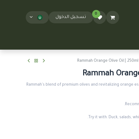
0
تسجيل الدخول
المدونة
T&Cs
Rammah Orange Olive Oil [ 250ml 
Rammah Orange O
Rammah's blend of premium olives and revitalizing orange esse
Recomm
Try it with: Duck, salads, wh